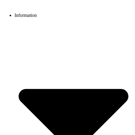
Videre
til
Information
indhold