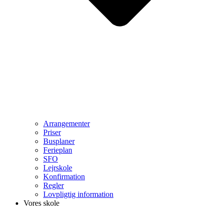
Arrangementer
Priser
Busplaner
Ferieplan
SFO
Lejrskole
Konfirmation
Regler
Lovpligtig information
Vores skole