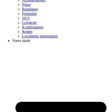
Arrangementer
Priser
Busplaner
Ferieplan
SFO
Lejrskole
Konfirmation
Regler
Lovpligtig information
Vores skole