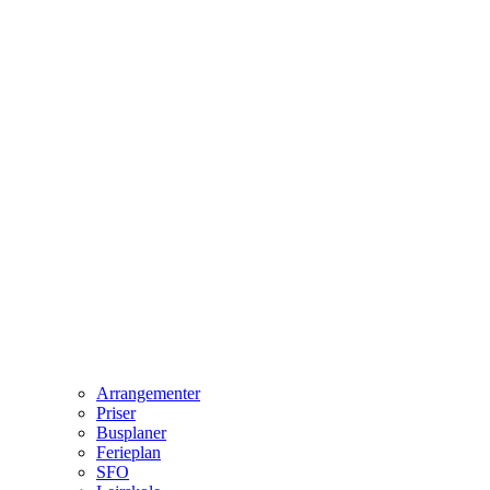
Arrangementer
Priser
Busplaner
Ferieplan
SFO