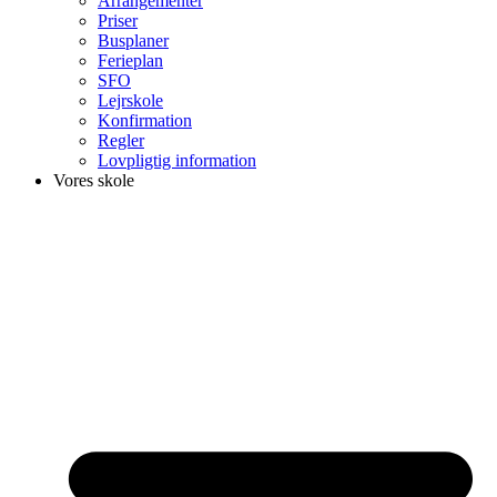
Arrangementer
Priser
Busplaner
Ferieplan
SFO
Lejrskole
Konfirmation
Regler
Lovpligtig information
Vores skole