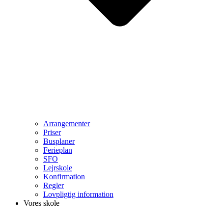
Arrangementer
Priser
Busplaner
Ferieplan
SFO
Lejrskole
Konfirmation
Regler
Lovpligtig information
Vores skole