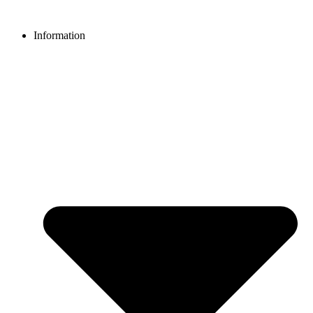
Videre
til
Information
indhold