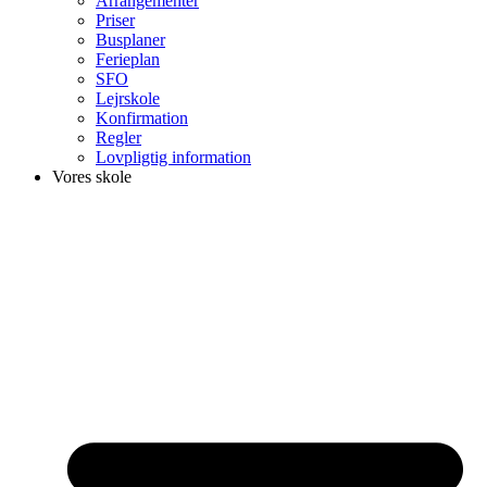
Arrangementer
Priser
Busplaner
Ferieplan
SFO
Lejrskole
Konfirmation
Regler
Lovpligtig information
Vores skole