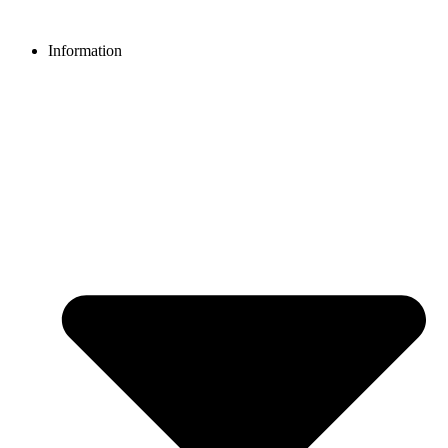
Videre
til
Information
indhold