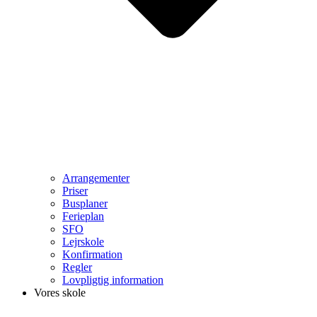
Arrangementer
Priser
Busplaner
Ferieplan
SFO
Lejrskole
Konfirmation
Regler
Lovpligtig information
Vores skole