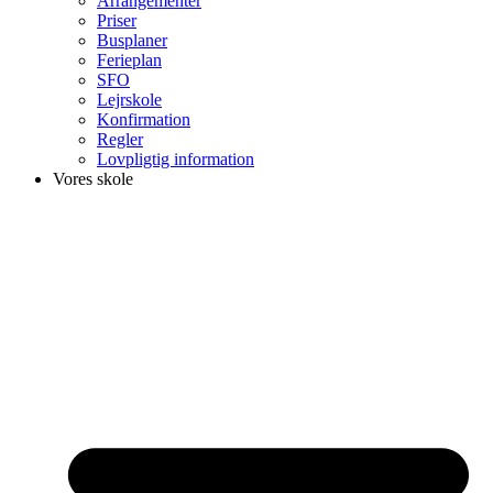
Arrangementer
Priser
Busplaner
Ferieplan
SFO
Lejrskole
Konfirmation
Regler
Lovpligtig information
Vores skole