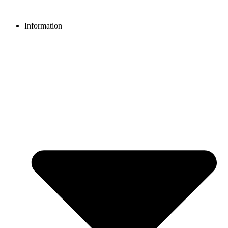
Videre
til
Information
indhold