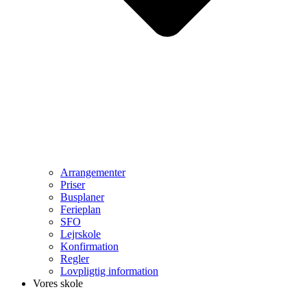
Arrangementer
Priser
Busplaner
Ferieplan
SFO
Lejrskole
Konfirmation
Regler
Lovpligtig information
Vores skole